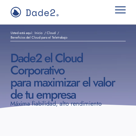
Usted está aquí:
Inicio
/
Cloud
/
Beneficios del Cloud para el Teletrabajo
Dade2 el Cloud
Corporativo
para maximizar el valor
de tu empresa
Máxima fiabilidad, alto rendimiento