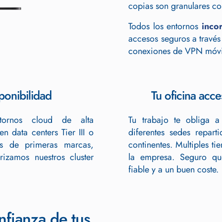
copias son granulares con
Todos los entornos
inco
accesos seguros a través
conexiones de VPN móvile
ponibilidad
Tu oficina acce
ntornos cloud de alta
Tu trabajo te obliga a
en data centers Tier III o
diferentes sedes repart
os de primeras marcas,
continentes. Multiples t
rizamos nuestros cluster
la empresa. Seguro qu
fiable y a un buen coste.
fianza de tus