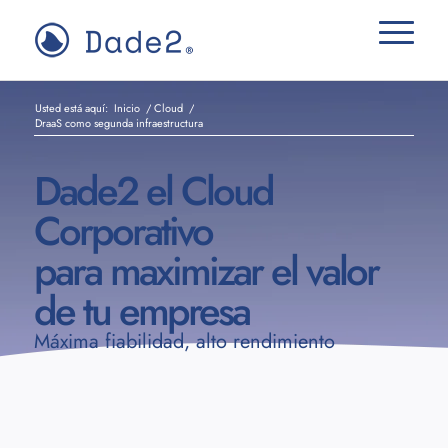
Usted está aquí:
Inicio
/
Cloud
/
DraaS como segunda infraestructura
Dade2 el Cloud
Corporativo
para maximizar el valor
de tu empresa
Máxima fiabilidad, alto rendimiento