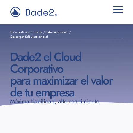
Usted está aquí:
Inicio
/
Ciberseguridad
/
Descargar Kali Linux ahora!
Dade2 el Cloud
Corporativo
para maximizar el valor
de tu empresa
Máxima fiabilidad, alto rendimiento