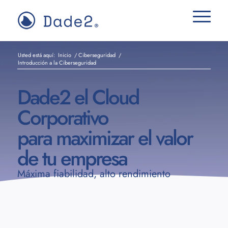
Usted está aquí:
Inicio
/
Ciberseguridad
/
Introducción a la Ciberseguridad
Dade2 el Cloud
Corporativo
para maximizar el valor
de tu empresa
Máxima fiabilidad, alto rendimiento