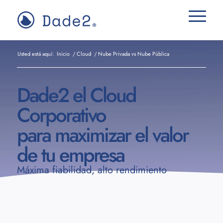
Usted está aquí:
Inicio
/
Cloud
/
Nube Privada vs Nube Pública
Dade2 el Cloud
Corporativo
para maximizar el valor
de tu empresa
Máxima fiabilidad, alto rendimiento