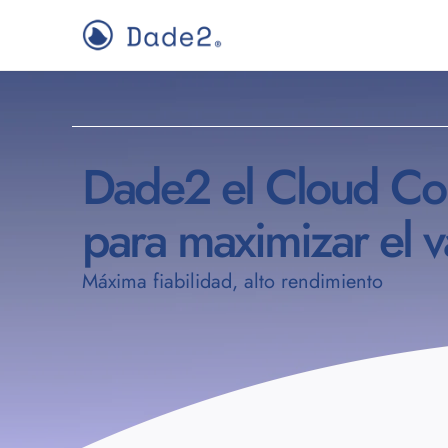
Dade2 el Cloud Cor
para maximizar el v
Máxima fiabilidad, alto rendimiento