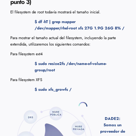
punto 3)
El filesystem de root todavía mostrará el tamaño inicial.
$ df -hT | grep mapper
/dev/mapper/rhel-root xfs 27G 1.9G 26G 8% /
Para mostrar el tamaño actual del filesystem, incluyendo la parte
extendida, utilizaremos los siguientes comandos:
Para filesystem ext4
$ sudo resize2fs /dev/name-of-volume-
group/root
Para filesystem XFS
$ sudo xfs_growfs /
DADE2:
Somos un
proveedor de