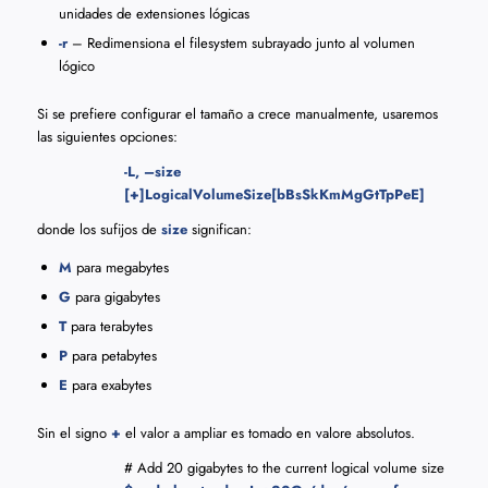
unidades de extensiones lógicas
-r
– Redimensiona el filesystem subrayado junto al volumen
lógico
Si se prefiere configurar el tamaño a crece manualmente, usaremos
las siguientes opciones:
-L, –size
[+]LogicalVolumeSize[bBsSkKmMgGtTpPeE]
donde los sufijos de
size
significan:
M
para megabytes
G
para gigabytes
T
para terabytes
P
para petabytes
E
para exabytes
Sin el signo
+
el valor a ampliar es tomado en valore absolutos.
# Add 20 gigabytes to the current logical volume size