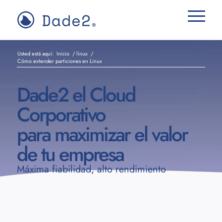
Usted está aquí:
Inicio
/
linux
/
Cómo extender particiones en Linux
Dade2 el Cloud
Corporativo
para maximizar el valor
de tu empresa
Máxima fiabilidad, alto rendimiento