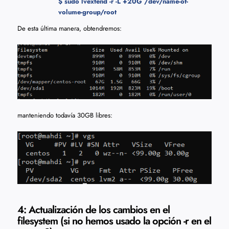
$ sudo lvextend -r -L +20G /dev/name-of-
volume-group/root
De esta última manera, obtendremos:
manteniendo todavía 30GB libres:
4: Actualización de los cambios en el
filesystem (si no hemos usado la opción -r en el